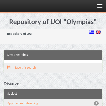
Skip
navigation
Repository of UOI "Olympias"
Repository of OAI
Saved Searches
Save this search
Discover
Subject
Approaches to learning
1