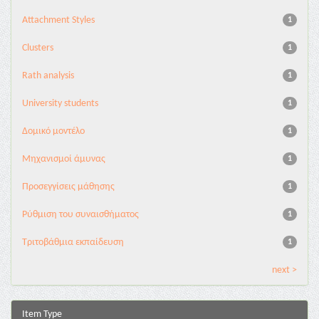
Attachment Styles
1
Clusters
1
Rath analysis
1
University students
1
Δομικό μοντέλο
1
Μηχανισμοί άμυνας
1
Προσεγγίσεις μάθησης
1
Ρύθμιση του συναισθήματος
1
Τριτοβάθμια εκπαίδευση
1
next >
Item Type