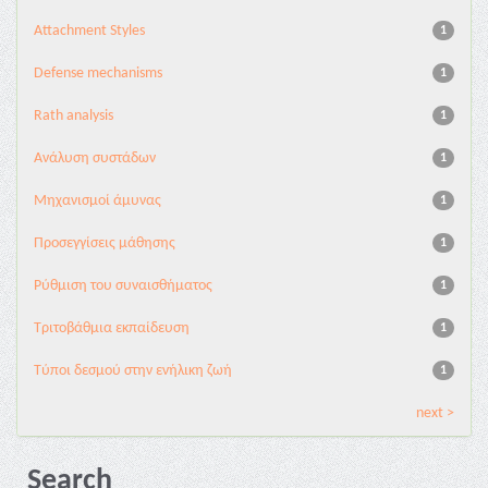
Attachment Styles
1
Defense mechanisms
1
Rath analysis
1
Ανάλυση συστάδων
1
Μηχανισμοί άμυνας
1
Προσεγγίσεις μάθησης
1
Ρύθμιση του συναισθήματος
1
Τριτοβάθμια εκπαίδευση
1
Τύποι δεσμού στην ενήλικη ζωή
1
next >
Search