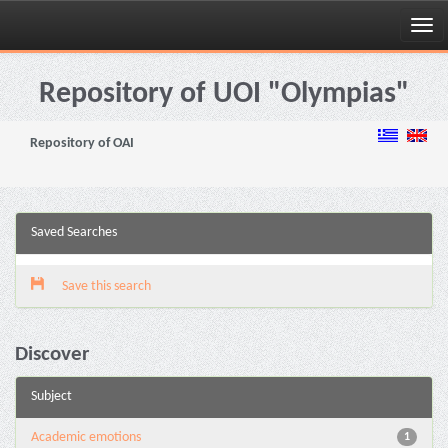
Skip
navigation
Repository of UOI "Olympias"
Repository of OAI
Saved Searches
Save this search
Discover
Subject
Academic emotions
1