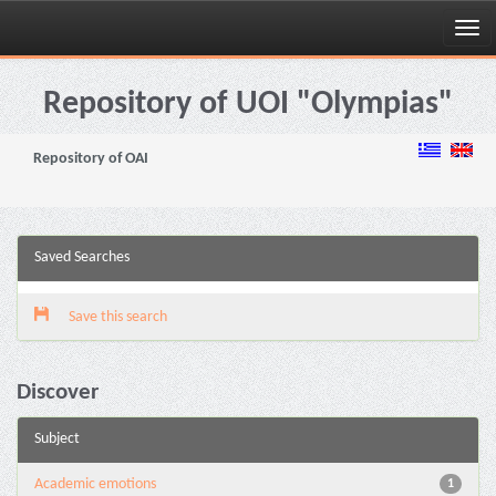
Skip
navigation
Repository of UOI "Olympias"
Repository of OAI
Saved Searches
Save this search
Discover
Subject
Academic emotions
1