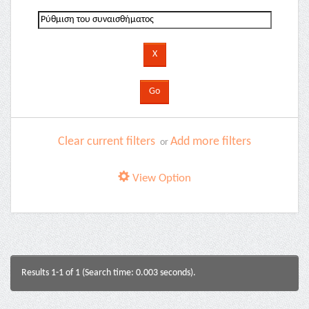
Clear current filters
Add more filters
or
View Option
Results 1-1 of 1 (Search time: 0.003 seconds).