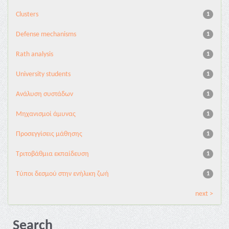
Clusters
1
Defense mechanisms
1
Rath analysis
1
University students
1
Ανάλυση συστάδων
1
Μηχανισμοί άμυνας
1
Προσεγγίσεις μάθησης
1
Τριτοβάθμια εκπαίδευση
1
Τύποι δεσμού στην ενήλικη ζωή
1
next >
Search