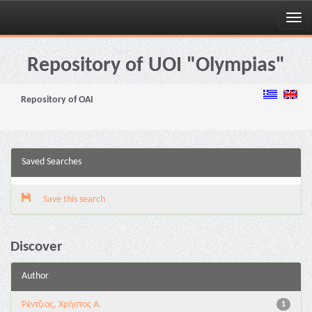
Skip
navigation
Repository of UOI "Olympias"
Repository of OAI
Saved Searches
Save this search
Discover
Author
Ρέντζιος, Χρήστος Α.
1