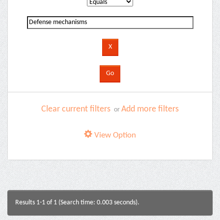
Clear current filters
Add more filters
or
View Option
Results 1-1 of 1 (Search time: 0.003 seconds).