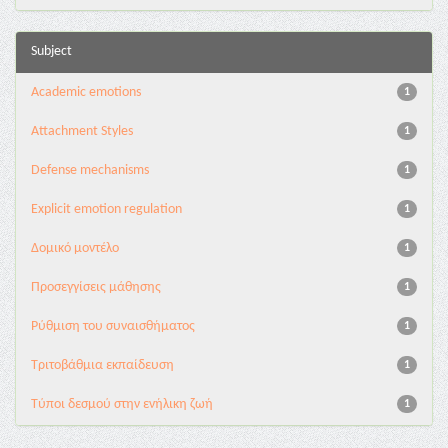
Subject
Academic emotions
1
Attachment Styles
1
Defense mechanisms
1
Explicit emotion regulation
1
Δομικό μοντέλο
1
Προσεγγίσεις μάθησης
1
Ρύθμιση του συναισθήματος
1
Τριτοβάθμια εκπαίδευση
1
Τύποι δεσμού στην ενήλικη ζωή
1