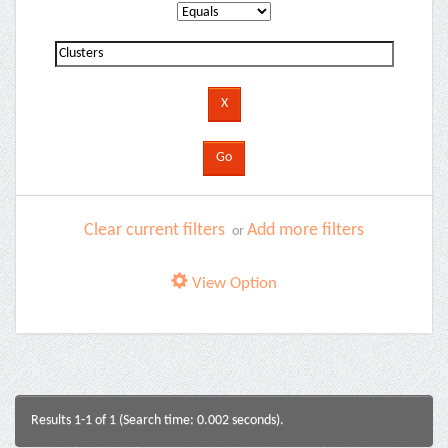
Clear current filters
Add more filters
or
View Option
Results 1-1 of 1 (Search time: 0.002 seconds).