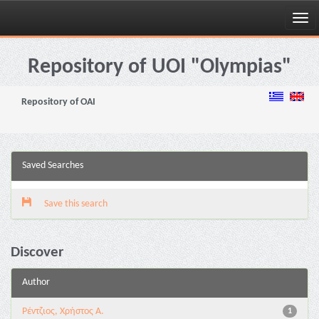
Skip
navigation
Repository of UOI "Olympias"
Repository of OAI
Saved Searches
Save this search
Discover
Author
Ρέντζιος, Χρήστος Α.
1