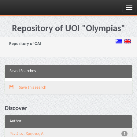
Skip
navigation
Repository of UOI "Olympias"
Repository of OAI
Saved Searches
Save this search
Discover
Author
Ρέντζιος, Χρήστος Α.
1