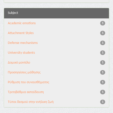
Subject
Academic emotions
1
Attachment Styles
1
Defense mechanisms
1
University students
1
Δομικό μοντέλο
1
Προσεγγίσεις μάθησης
1
Ρύθμιση του συναισθήματος
1
Τριτοβάθμια εκπαίδευση
1
Τύποι δεσμού στην ενήλικη ζωή
1