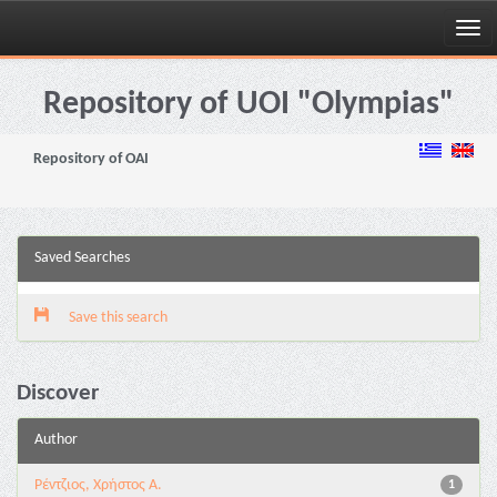
Skip
navigation
Repository of UOI "Olympias"
Repository of OAI
Saved Searches
Save this search
Discover
Author
Ρέντζιος, Χρήστος Α.
1