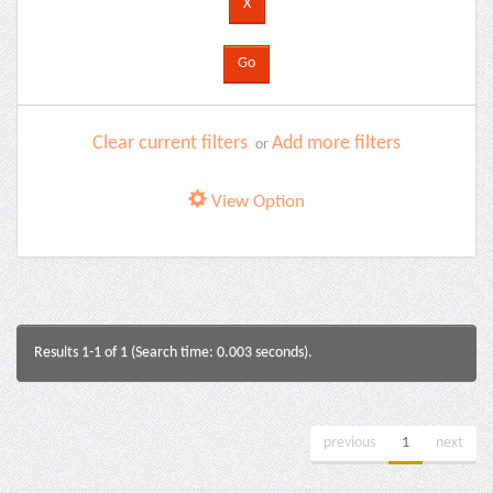
Clear current filters
Add more filters
or
View Option
Results 1-1 of 1 (Search time: 0.003 seconds).
previous
1
next