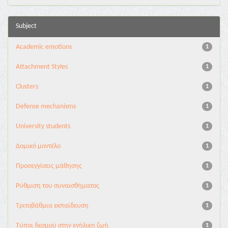
Subject
Academic emotions
1
Attachment Styles
1
Clusters
1
Defense mechanisms
1
University students
1
Δομικό μοντέλο
1
Προσεγγίσεις μάθησης
1
Ρύθμιση του συναισθήματος
1
Τριτοβάθμια εκπαίδευση
1
Τύποι δεσμού στην ενήλικη ζωή
1