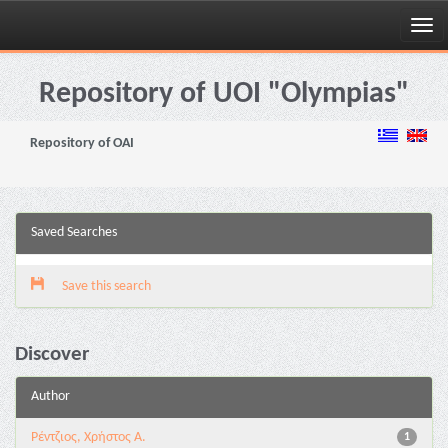
Skip
navigation
Repository of UOI "Olympias"
Repository of OAI
Saved Searches
Save this search
Discover
Author
Ρέντζιος, Χρήστος Α.
1