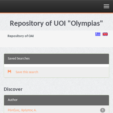
Skip
navigation
Repository of UOI "Olympias"
Repository of OAI
Saved Searches
Save this search
Discover
Author
Ρέντζιος, Χρήστος Α.
1