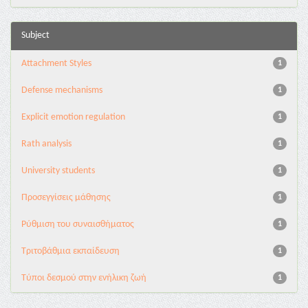
Subject
Attachment Styles
1
Defense mechanisms
1
Explicit emotion regulation
1
Rath analysis
1
University students
1
Προσεγγίσεις μάθησης
1
Ρύθμιση του συναισθήματος
1
Τριτοβάθμια εκπαίδευση
1
Τύποι δεσμού στην ενήλικη ζωή
1