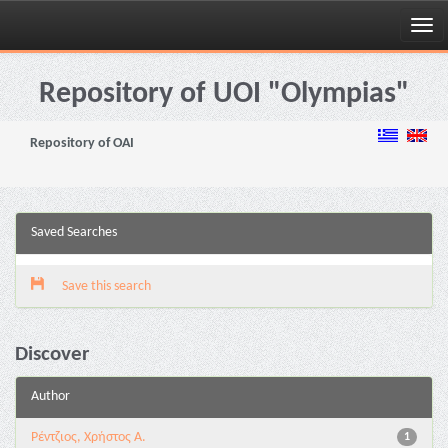
Skip
navigation
Repository of UOI "Olympias"
Repository of OAI
Saved Searches
Save this search
Discover
Author
Ρέντζιος, Χρήστος Α.
1