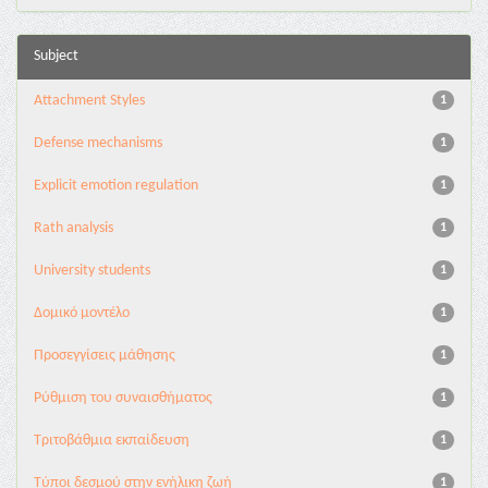
Subject
Attachment Styles
1
Defense mechanisms
1
Explicit emotion regulation
1
Rath analysis
1
University students
1
Δομικό μοντέλο
1
Προσεγγίσεις μάθησης
1
Ρύθμιση του συναισθήματος
1
Τριτοβάθμια εκπαίδευση
1
Τύποι δεσμού στην ενήλικη ζωή
1