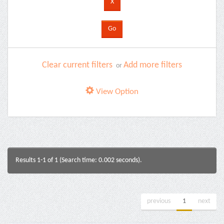
Clear current filters
Add more filters
or
View Option
Results 1-1 of 1 (Search time: 0.002 seconds).
previous
1
next