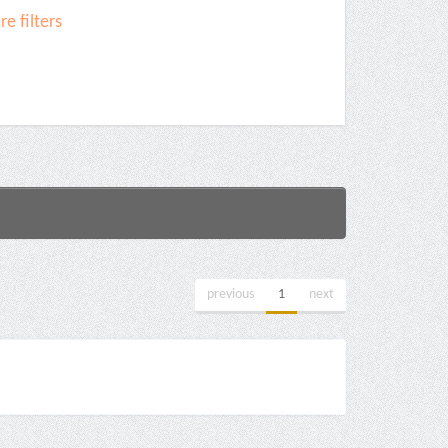
e filters
previous
1
next