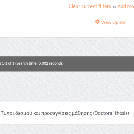
Clear current filters
Add mor
or
View Option
s 1-1 of 1 (Search time: 0.002 seconds).
Τύποι δεσμού και προσεγγίσεις μάθησης (Doctoral thesis)