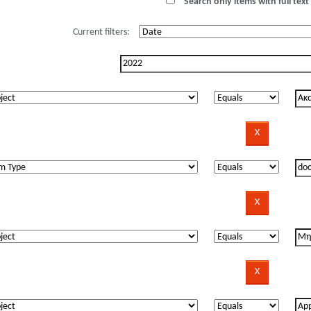
Search only items with full text 
Current filters: