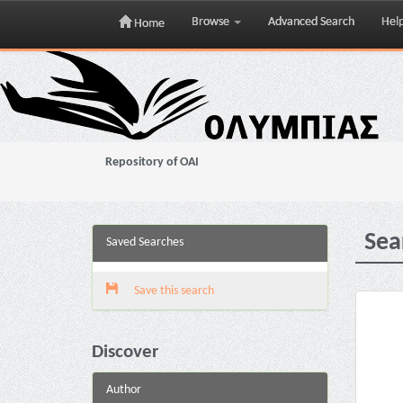
Browse
Advanced Search
Hel
Home
Skip
navigation
Repository of OAI
Sea
Saved Searches
Save this search
Discover
Author