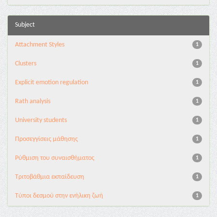
Subject
Attachment Styles
1
Clusters
1
Explicit emotion regulation
1
Rath analysis
1
University students
1
Προσεγγίσεις μάθησης
1
Ρύθμιση του συναισθήματος
1
Τριτοβάθμια εκπαίδευση
1
Τύποι δεσμού στην ενήλικη ζωή
1