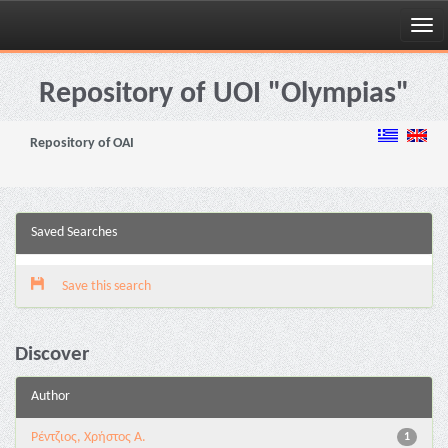
Skip
navigation
Repository of UOI "Olympias"
Repository of OAI
Saved Searches
Save this search
Discover
Author
Ρέντζιος, Χρήστος Α.
1