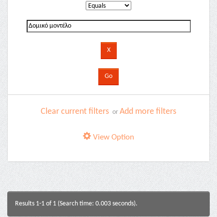
Clear current filters
Add more filters
or
View Option
Results 1-1 of 1 (Search time: 0.003 seconds).