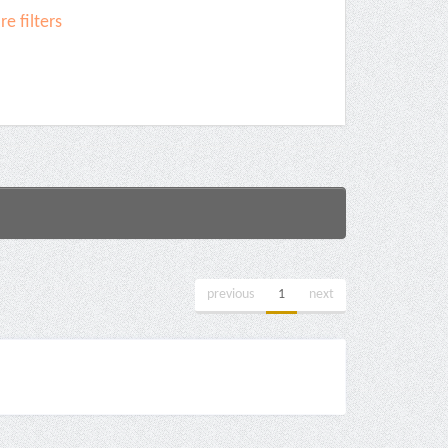
e filters
previous
1
next