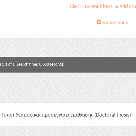
Clear current filters
Add mor
or
View Option
s 1-1 of 1 (Search time: 0.003 seconds).
Τύποι δεσμού και προσεγγίσεις μάθησης (Doctoral thesis)