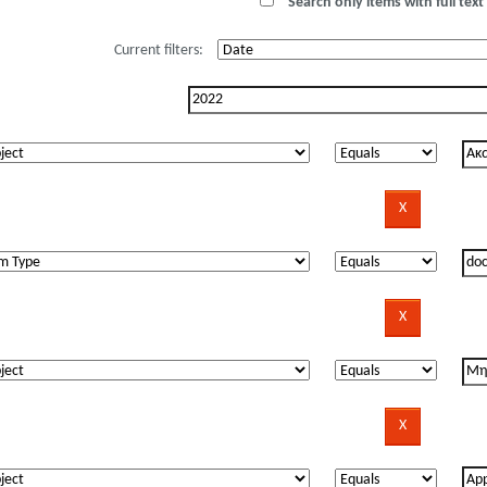
Search only items with full text 
Current filters: