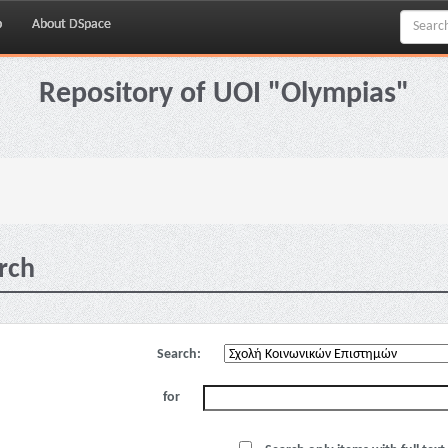
p
About DSpace
Repository of UOI "Olympias"
rch
Search:
for