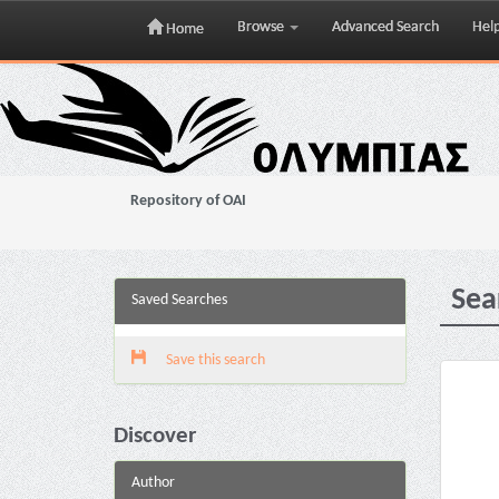
Browse
Advanced Search
Hel
Home
Skip
navigation
Repository of OAI
Sea
Saved Searches
Save this search
Discover
Author