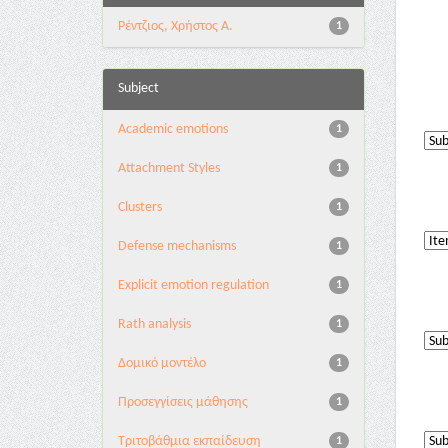
Ρέντζιος, Χρήστος Α.
1
Subject
Academic emotions
1
Attachment Styles
1
Clusters
1
Defense mechanisms
1
Explicit emotion regulation
1
Rath analysis
1
Δομικό μοντέλο
1
Προσεγγίσεις μάθησης
1
Τριτοβάθμια εκπαίδευση
1