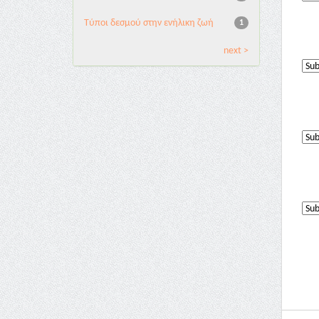
Τύποι δεσμού στην ενήλικη ζωή
1
next >