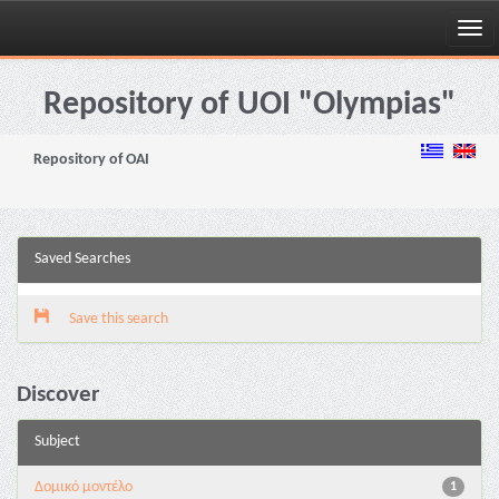
Skip
navigation
Repository of UOI "Olympias"
Repository of OAI
Saved Searches
Save this search
Discover
Subject
Δομικό μοντέλο
1