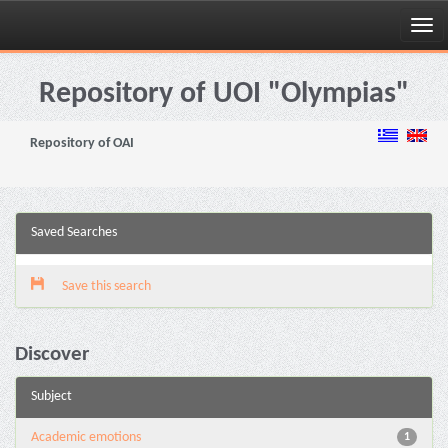
Skip
navigation
Repository of UOI "Olympias"
Repository of OAI
Saved Searches
Save this search
Discover
Subject
Academic emotions
1