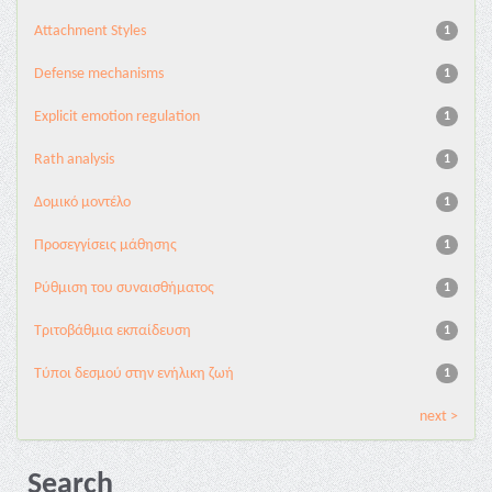
Attachment Styles
1
Defense mechanisms
1
Explicit emotion regulation
1
Rath analysis
1
Δομικό μοντέλο
1
Προσεγγίσεις μάθησης
1
Ρύθμιση του συναισθήματος
1
Τριτοβάθμια εκπαίδευση
1
Τύποι δεσμού στην ενήλικη ζωή
1
next >
Search