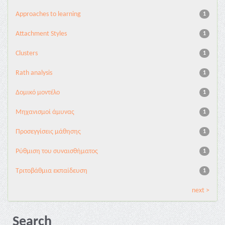
Approaches to learning
1
Attachment Styles
1
Clusters
1
Rath analysis
1
Δομικό μοντέλο
1
Μηχανισμοί άμυνας
1
Προσεγγίσεις μάθησης
1
Ρύθμιση του συναισθήματος
1
Τριτοβάθμια εκπαίδευση
1
next >
Search