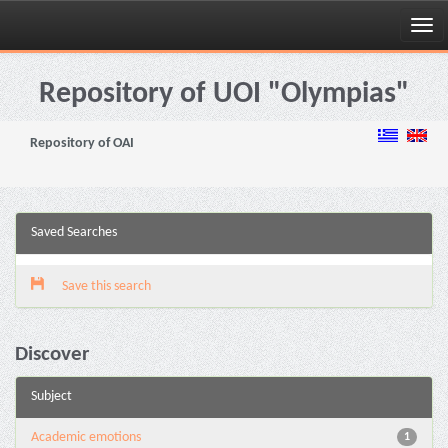
Skip
navigation
Repository of UOI "Olympias"
Repository of OAI
Saved Searches
Save this search
Discover
Subject
Academic emotions
1