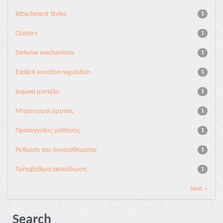
Attachment Styles
1
Clusters
1
Defense mechanisms
1
Explicit emotion regulation
1
Δομικό μοντέλο
1
Μηχανισμοί άμυνας
1
Προσεγγίσεις μάθησης
1
Ρύθμιση του συναισθήματος
1
Τριτοβάθμια εκπαίδευση
1
next >
Search