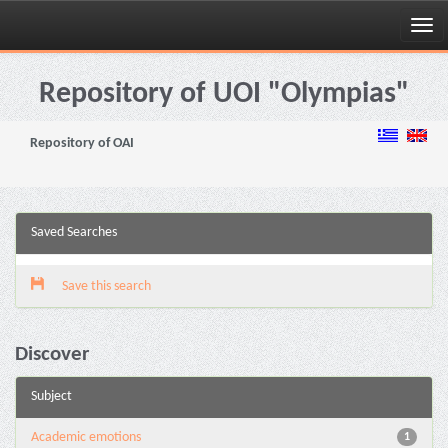
Skip
navigation
Repository of UOI "Olympias"
Repository of OAI
Saved Searches
Save this search
Discover
Subject
Academic emotions
1