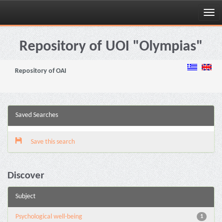
Skip
navigation
Repository of UOI "Olympias"
Repository of OAI
Saved Searches
Save this search
Discover
Subject
Psychological well-being
1