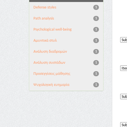
Defense styles
1
Path analysis
1
Psychological well-being
1
Αμυντικά στυλ
1
Ανάλυση διαδρομών
1
Ανάλυση συστάδων
1
Προσεγγίσεις μάθησης
1
Ψυχολογική ευημερία
1