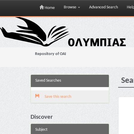
Browse
Advanced Search
Hel
Home
Skip
navigation
Repository of OAI
Sea
Saved Searches
Save this search
Discover
Subject