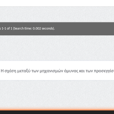
s 1-1 of 1 (Search time: 0.002 seconds).
Η σχέση μεταξύ των μηχανισμών άμυνας και των προσεγγίσε