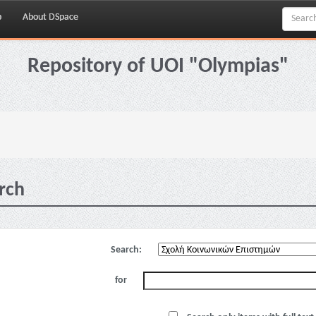
p
About DSpace
Repository of UOI "Olympias"
rch
Search:
for