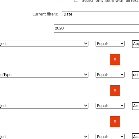
Search only items with full text 
Current filters: