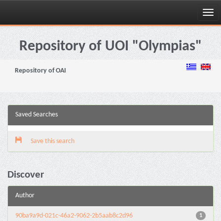
Skip
navigation
Repository of UOI "Olympias"
Repository of OAI
Saved Searches
Save this search
Discover
Author
90ba9a9d-021c-46a2-9062-2b5aab8c2d96
1