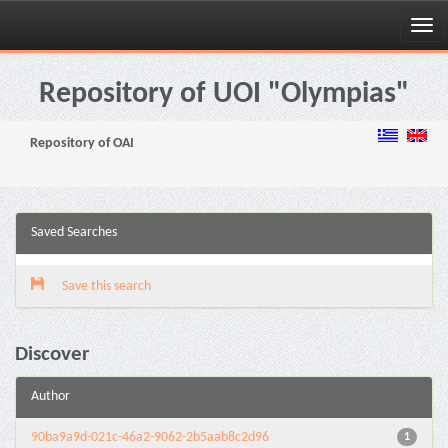
Skip
navigation
Repository of UOI "Olympias"
Repository of OAI
Saved Searches
Save this search
Discover
Author
90ba9a9d-021c-46a2-9062-2b5aab8c2d96
1