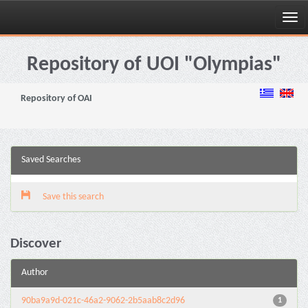
Skip
navigation
Repository of UOI "Olympias"
Repository of OAI
Saved Searches
Save this search
Discover
Author
90ba9a9d-021c-46a2-9062-2b5aab8c2d96
1