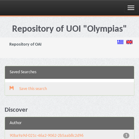
Skip
navigation
Repository of UOI "Olympias"
Repository of OAI
Saved Searches
Save this search
Discover
Author
90ba9a9d-021c-46a2-9062-2b5aab8c2d96
1