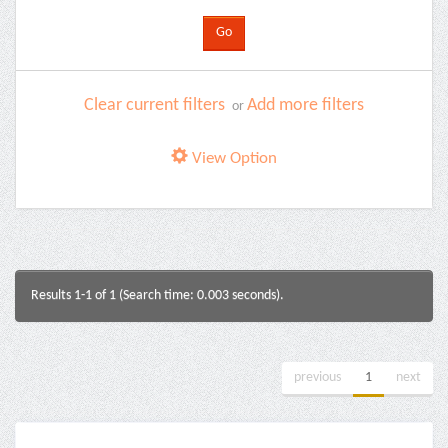
Clear current filters
Add more filters
or
View Option
Results 1-1 of 1 (Search time: 0.003 seconds).
previous
1
next