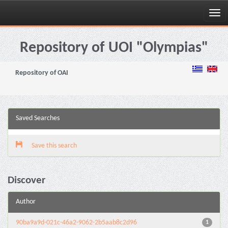
Skip
navigation
Repository of UOI "Olympias"
Repository of OAI
Saved Searches
Save this search
Discover
Author
90ba9a9d-021c-46a2-9062-2b5aab8c2d96
1