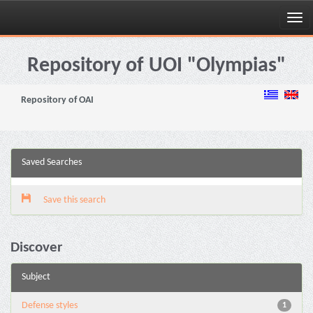
Skip
navigation
Repository of UOI "Olympias"
Repository of OAI
Saved Searches
Save this search
Discover
Subject
Defense styles
1