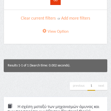
Clear current filters
Add more filters
or
View Option
Results 1-1 of 1 (Search time: 0.002 seconds).
previous
1
next
Η σχέση μεταξύ των μηχανισμών άμυνας και