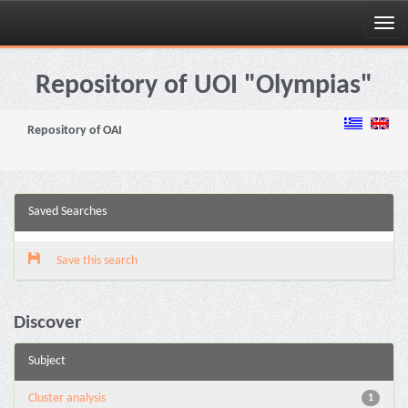
Skip
navigation
Repository of UOI "Olympias"
Repository of OAI
Saved Searches
Save this search
Discover
Subject
Cluster analysis
1