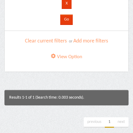
Clear current filters
Add more filters
or
View Option
Results 1-1 of 1 (Search time: 0.003 seconds).
previous
1
next