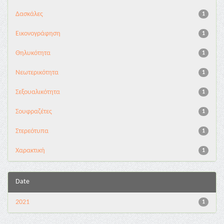
Δασκάλες
1
Εικονογράφηση
1
Θηλυκότητα
1
Νεωτερικότητα
1
Σεξουαλικότητα
1
Σουφραζέτες
1
Στερεότυπα
1
Χαρακτική
1
Date
2021
1