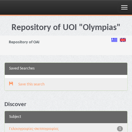
Skip
navigation
Repository of UOI "Olympias"
Repository of OAI
Saved Searches
Save this search
Discover
Subject
Γελοιογραφίες-σκιτσογραφίες
1