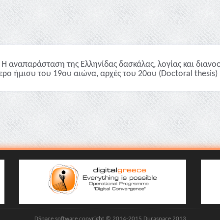
Η αναπαράσταση της Ελληνίδας δασκάλας, λoγίας και διανοο
ερο ήμισυ του 19ου αιώνα, αρχές του 20ου (Doctoral thesis)
DSpace software copyright © 2014-2015 Duraspace 2013