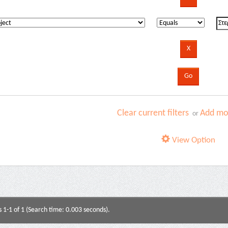
Clear current filters
Add mor
or
View Option
s 1-1 of 1 (Search time: 0.003 seconds).