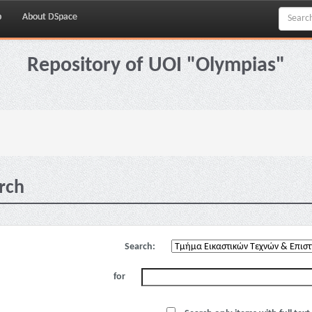
p
About DSpace
Repository of UOI "Olympias"
rch
Search:
for