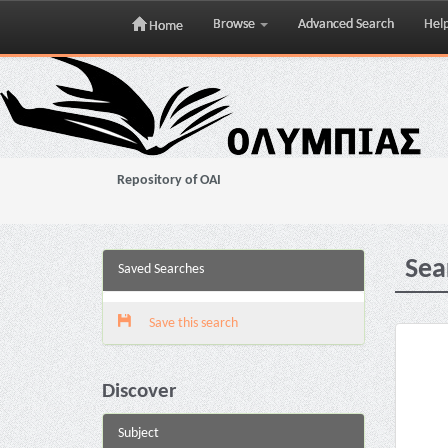
Browse
Advanced Search
Hel
Home
Skip
navigation
Repository of OAI
Sea
Saved Searches
Save this search
Discover
Subject