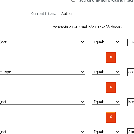
Search only items with full text 
Current filters: