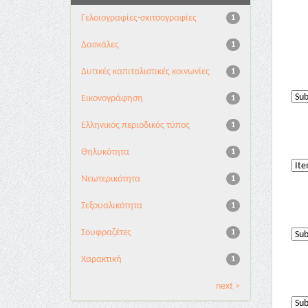
Γελοιογραφίες-σκιτσογραφίες
1
Δασκάλες
1
Δυτικές καπιταλιστικές κοινωνίες
1
Εικονογράφηση
1
Ελληνικός περιοδικός τύπος
1
Θηλυκότητα
1
Νεωτερικότητα
1
Σεξουαλικότητα
1
Σουφραζέτες
1
Χαρακτική
1
next >