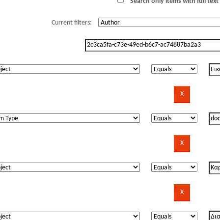
Search only items with full text 
Current filters: