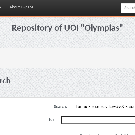
p
About DSpace
Repository of UOI "Olympias"
rch
Search:
for