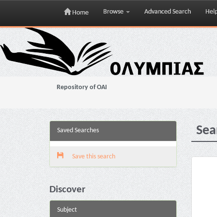
Browse
Advanced Search
Hel
Home
Skip
navigation
Repository of OAI
Sea
Saved Searches
Save this search
Discover
Subject