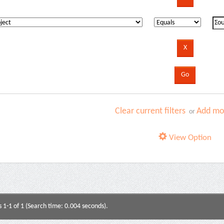
Clear current filters
Add mor
or
View Option
s 1-1 of 1 (Search time: 0.004 seconds).