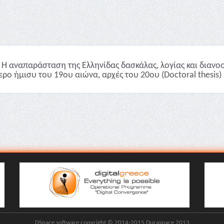
Η αναπαράσταση της Ελληνίδας δασκάλας, λoγίας και διανοο
ερο ήμισυ του 19ου αιώνα, αρχές του 20ου (Doctoral thesis)
DSpace software copyright © 2014-2015 Duraspace 2013