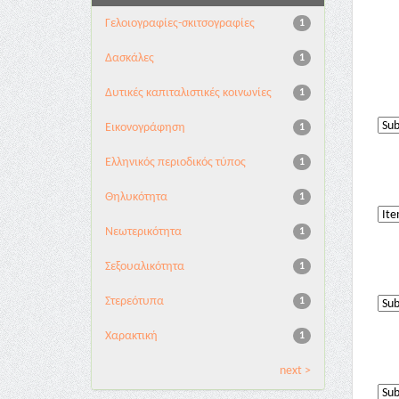
Γελοιογραφίες-σκιτσογραφίες
1
Δασκάλες
1
Δυτικές καπιταλιστικές κοινωνίες
1
Εικονογράφηση
1
Ελληνικός περιοδικός τύπος
1
Θηλυκότητα
1
Νεωτερικότητα
1
Σεξουαλικότητα
1
Στερεότυπα
1
Χαρακτική
1
next >