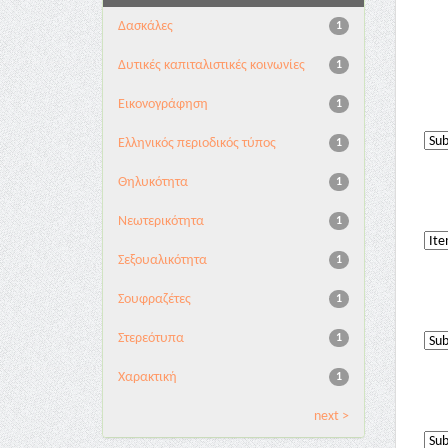
Δασκάλες
1
Δυτικές καπιταλιστικές κοινωνίες
1
Εικονογράφηση
1
Ελληνικός περιοδικός τύπος
1
Θηλυκότητα
1
Νεωτερικότητα
1
Σεξουαλικότητα
1
Σουφραζέτες
1
Στερεότυπα
1
Χαρακτική
1
next >