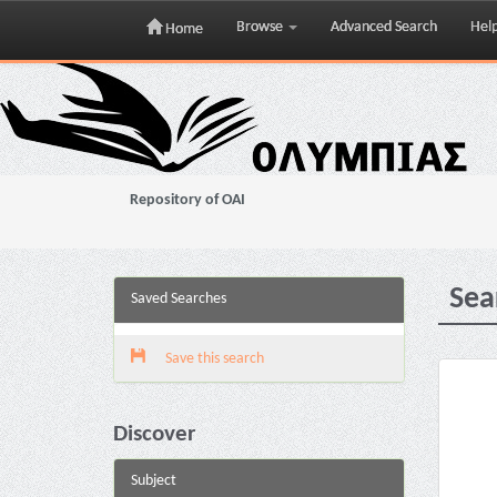
Browse
Advanced Search
Hel
Home
Skip
navigation
Repository of OAI
Sea
Saved Searches
Save this search
Discover
Subject