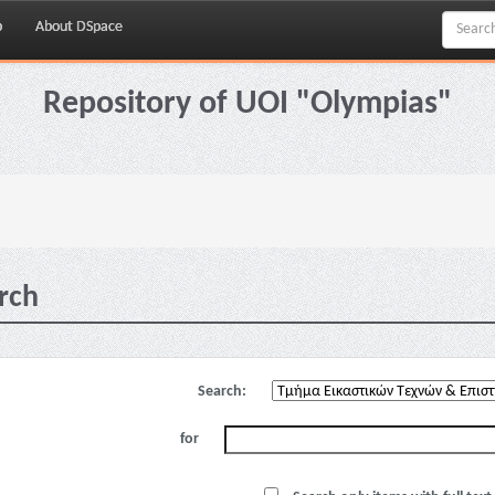
p
About DSpace
Repository of UOI "Olympias"
rch
Search:
for