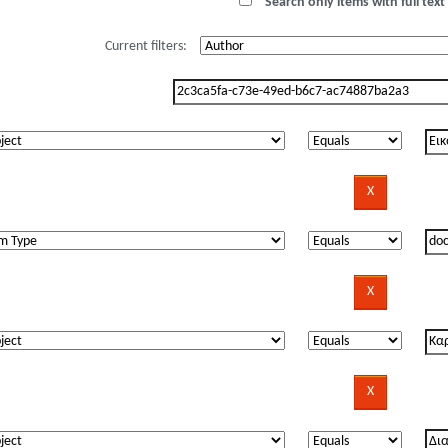
Search only items with full text 
Current filters: