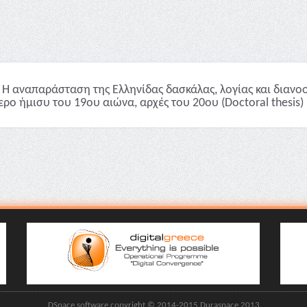
Η αναπαράσταση της Ελληνίδας δασκάλας, λoγίας και διανοο
ερο ήμισυ του 19ου αιώνα, αρχές του 20ου (Doctoral thesis)
DSpace software copyright © 2014-2015 Duraspace 2013