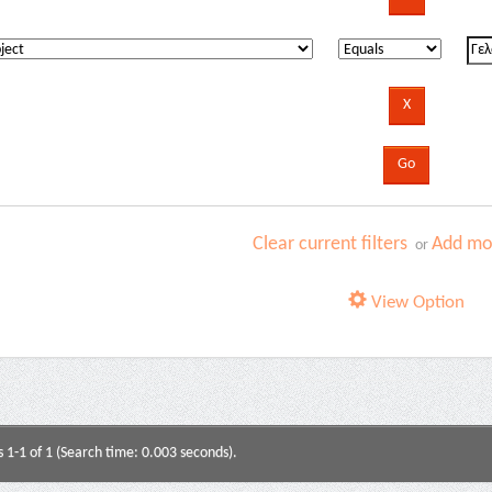
Clear current filters
Add mor
or
View Option
s 1-1 of 1 (Search time: 0.003 seconds).