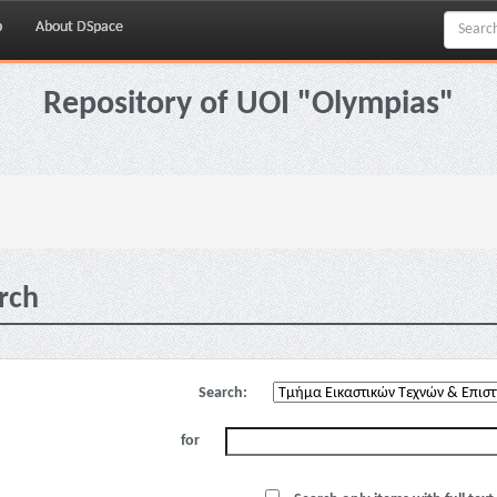
p
About DSpace
Repository of UOI "Olympias"
rch
Search:
for