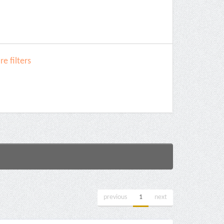
e filters
previous
1
next