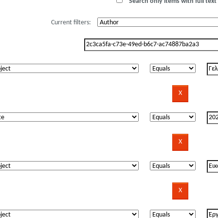
Search only items with full text 
Current filters: