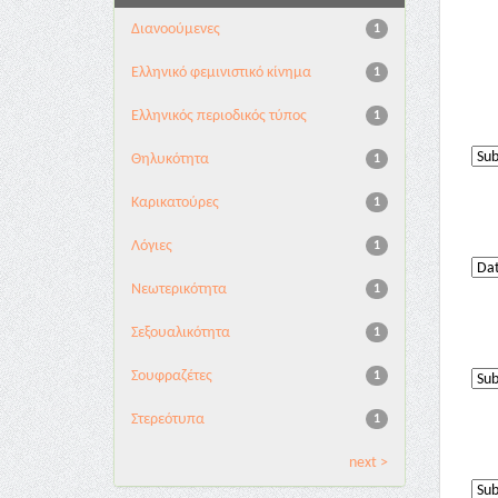
Διανoούμενες
1
Ελληνικό φεμινιστικό κίνημα
1
Ελληνικός περιοδικός τύπος
1
Θηλυκότητα
1
Καρικατούρες
1
Λόγιες
1
Νεωτερικότητα
1
Σεξουαλικότητα
1
Σουφραζέτες
1
Στερεότυπα
1
next >