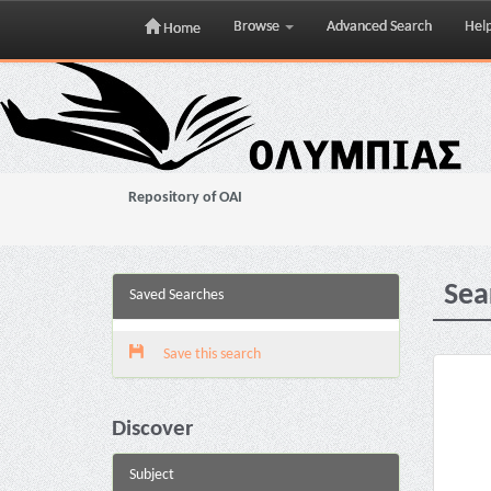
Browse
Advanced Search
Hel
Home
Skip
navigation
Repository of OAI
Sea
Saved Searches
Save this search
Discover
Subject