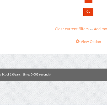
Clear current filters
Add mor
or
View Option
s 1-1 of 1 (Search time: 0.003 seconds).