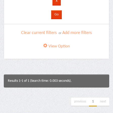
Clear current filters
Add more filters
or
View Option
Results 1-1 of 1 (Search time: 0.003 seconds).
previous
1
next