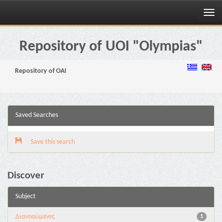
Skip
navigation
Repository of UOI "Olympias"
Repository of OAI
Saved Searches
Save this search
Discover
Subject
Διανoούμενες
1