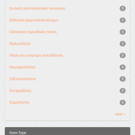
Δυτικές καπιταλιστικές κοινωνίες
1
Ελληνικό φεμινιστικό κίνημα
1
Ελληνικός περιοδικός τύπος
1
Θηλυκότητα
1
Μέση και ανώτερη εκπαίδευση
1
Νεωτερικότητα
1
Σεξουαλικότητα
1
Σουφραζέτες
1
Στερεότυπα
1
next >
Item Type