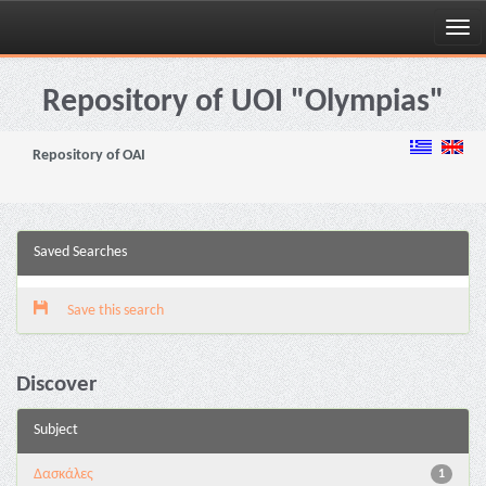
Skip
navigation
Repository of UOI "Olympias"
Repository of OAI
Saved Searches
Save this search
Discover
Subject
Δασκάλες
1