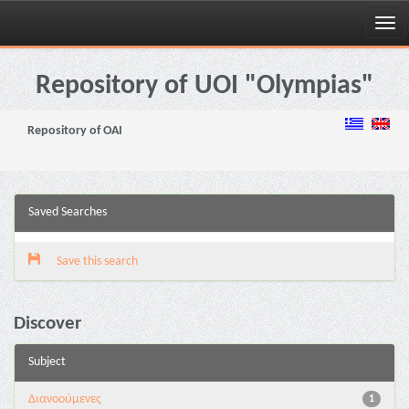
Skip
navigation
Repository of UOI "Olympias"
Repository of OAI
Saved Searches
Save this search
Discover
Subject
Διανoούμενες
1