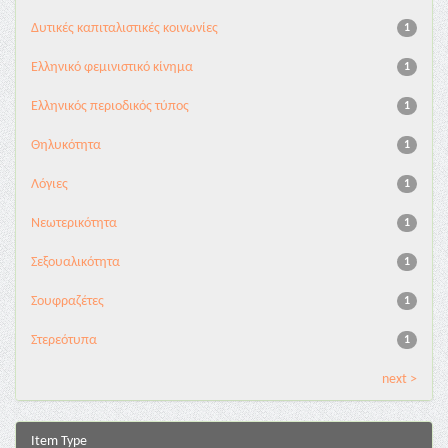
Δυτικές καπιταλιστικές κοινωνίες
1
Ελληνικό φεμινιστικό κίνημα
1
Ελληνικός περιοδικός τύπος
1
Θηλυκότητα
1
Λόγιες
1
Νεωτερικότητα
1
Σεξουαλικότητα
1
Σουφραζέτες
1
Στερεότυπα
1
next >
Item Type