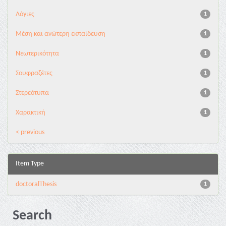
Λόγιες
1
Μέση και ανώτερη εκπαίδευση
1
Νεωτερικότητα
1
Σουφραζέτες
1
Στερεότυπα
1
Χαρακτική
1
< previous
Item Type
doctoralThesis
1
Search