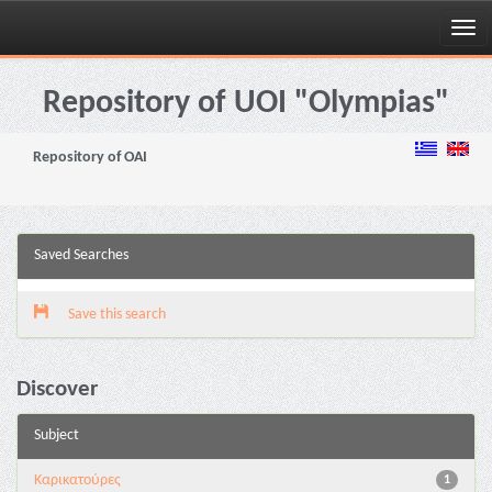
Skip
navigation
Repository of UOI "Olympias"
Repository of OAI
Saved Searches
Save this search
Discover
Subject
Καρικατούρες
1