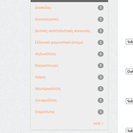
Δασκάλες
1
Διανoούμενες
1
Δυτικές καπιταλιστικές κοινωνίες
1
Ελληνικό φεμινιστικό κίνημα
1
Θηλυκότητα
1
Καρικατούρες
1
Λόγιες
1
Νεωτερικότητα
1
Σουφραζέτες
1
Στερεότυπα
1
next >