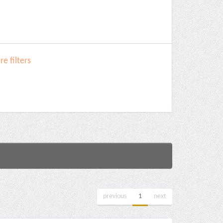
e filters
previous
1
next