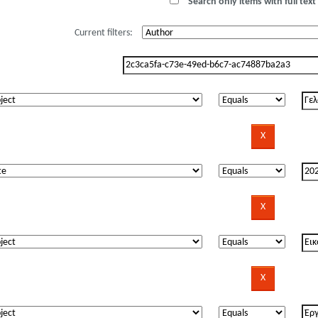
Search only items with full text 
Current filters: