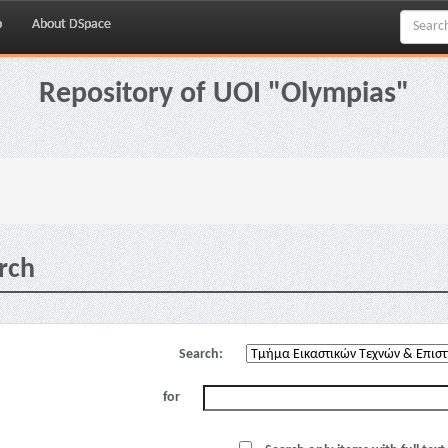
p
About DSpace
Repository of UOI "Olympias"
rch
Search:
for