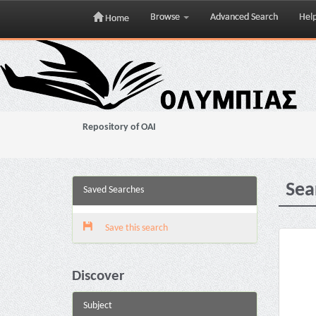
Browse
Advanced Search
Hel
Home
Skip
navigation
Repository of OAI
Sea
Saved Searches
Save this search
Discover
Subject