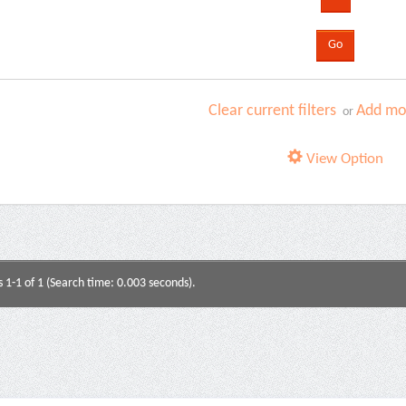
Clear current filters
Add mor
or
View Option
s 1-1 of 1 (Search time: 0.003 seconds).