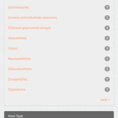
Διανoούμενες
1
Δυτικές καπιταλιστικές κοινωνίες
1
Ελληνικό φεμινιστικό κίνημα
1
Θηλυκότητα
1
Λόγιες
1
Νεωτερικότητα
1
Σεξουαλικότητα
1
Σουφραζέτες
1
Στερεότυπα
1
next >
Item Type