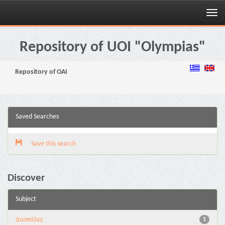
Skip
navigation
Repository of UOI "Olympias"
Repository of OAI
Saved Searches
Save this search
Discover
Subject
Δασκάλες
1