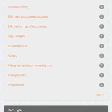
Διανoούμενες
1
Ελληνικό φεμινιστικό κίνημα
1
Ελληνικός περιοδικός τύπος
1
Θηλυκότητα
1
Καρικατούρες
1
Λόγιες
1
Μέση και ανώτερη εκπαίδευση
1
Σουφραζέτες
1
Στερεότυπα
1
next >
Item Type