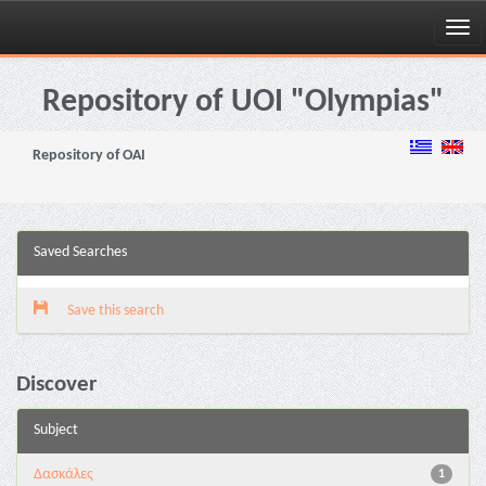
Skip
navigation
Repository of UOI "Olympias"
Repository of OAI
Saved Searches
Save this search
Discover
Subject
Δασκάλες
1