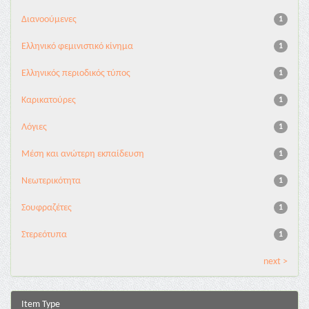
Διανoούμενες
1
Ελληνικό φεμινιστικό κίνημα
1
Ελληνικός περιοδικός τύπος
1
Καρικατούρες
1
Λόγιες
1
Μέση και ανώτερη εκπαίδευση
1
Νεωτερικότητα
1
Σουφραζέτες
1
Στερεότυπα
1
next >
Item Type