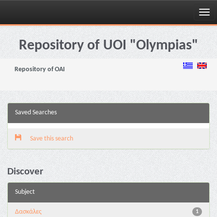
Skip
navigation
Repository of UOI "Olympias"
Repository of OAI
Saved Searches
Save this search
Discover
Subject
Δασκάλες
1