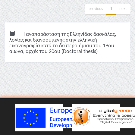
previous
1
next
Η αναπαράσταση της Ελληνίδας δασκάλας,
λoγίας και διανοουμένης στην ελληνική
εικονογραφία κατά το δεύτερο ήμισυ του 19ου
αιώνα, αρχές του 20ου (Doctoral thesis)