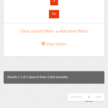
Clear current filters
Add more filters
or
View Option
Results 1-1 of 1 (Search time: 0.003 seconds).
previous
1
next