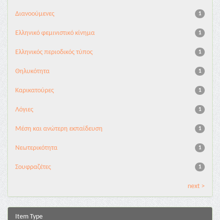
Διανoούμενες
1
Ελληνικό φεμινιστικό κίνημα
1
Ελληνικός περιοδικός τύπος
1
Θηλυκότητα
1
Καρικατούρες
1
Λόγιες
1
Μέση και ανώτερη εκπαίδευση
1
Νεωτερικότητα
1
Σουφραζέτες
1
next >
Item Type