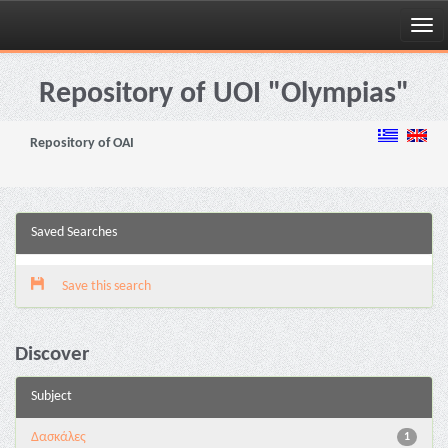
Skip
navigation
Repository of UOI "Olympias"
Repository of OAI
Saved Searches
Save this search
Discover
Subject
Δασκάλες
1