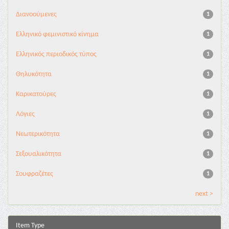
Διανoούμενες
1
Ελληνικό φεμινιστικό κίνημα
1
Ελληνικός περιοδικός τύπος
1
Θηλυκότητα
1
Καρικατούρες
1
Λόγιες
1
Νεωτερικότητα
1
Σεξουαλικότητα
1
Σουφραζέτες
1
next >
Item Type