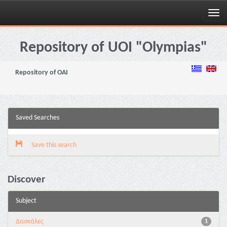
Skip
navigation
Repository of UOI "Olympias"
Repository of OAI
Saved Searches
Save this search
Discover
Subject
Δασκάλες
1