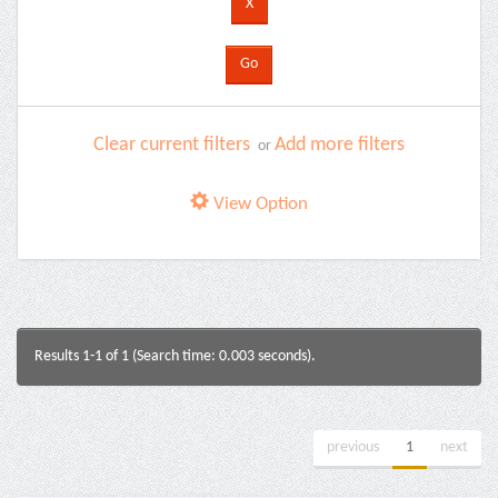
Clear current filters
Add more filters
or
View Option
Results 1-1 of 1 (Search time: 0.003 seconds).
previous
1
next