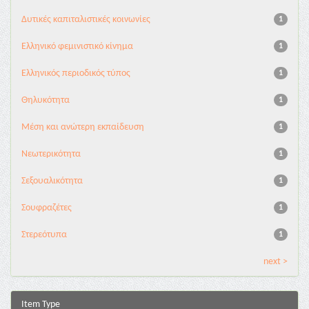
Δυτικές καπιταλιστικές κοινωνίες
1
Ελληνικό φεμινιστικό κίνημα
1
Ελληνικός περιοδικός τύπος
1
Θηλυκότητα
1
Μέση και ανώτερη εκπαίδευση
1
Νεωτερικότητα
1
Σεξουαλικότητα
1
Σουφραζέτες
1
Στερεότυπα
1
next >
Item Type