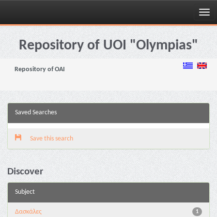
Skip
navigation
Repository of UOI "Olympias"
Repository of OAI
Saved Searches
Save this search
Discover
Subject
Δασκάλες
1