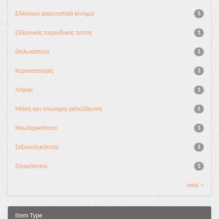
Ελληνικό φεμινιστικό κίνημα
1
Ελληνικός περιοδικός τύπος
1
Θηλυκότητα
1
Καρικατούρες
1
Λόγιες
1
Μέση και ανώτερη εκπαίδευση
1
Νεωτερικότητα
1
Σεξουαλικότητα
1
Στερεότυπα
1
next >
Item Type