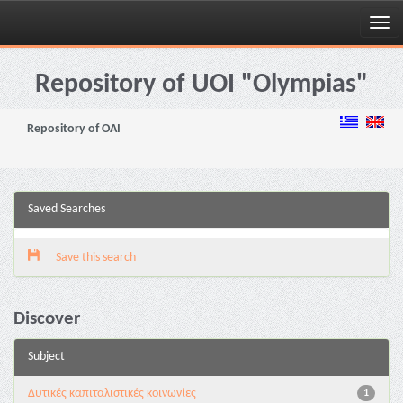
Skip
navigation
Repository of UOI "Olympias"
Repository of OAI
Saved Searches
Save this search
Discover
Subject
Δυτικές καπιταλιστικές κοινωνίες
1