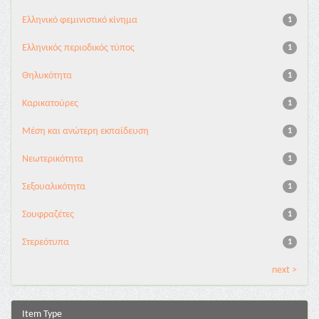
Ελληνικό φεμινιστικό κίνημα
1
Ελληνικός περιοδικός τύπος
1
Θηλυκότητα
1
Καρικατούρες
1
Μέση και ανώτερη εκπαίδευση
1
Νεωτερικότητα
1
Σεξουαλικότητα
1
Σουφραζέτες
1
Στερεότυπα
1
next >
Item Type