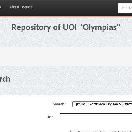
p
About DSpace
Repository of UOI "Olympias"
rch
Search:
for