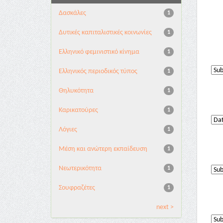
Δασκάλες
1
Δυτικές καπιταλιστικές κοινωνίες
1
Ελληνικό φεμινιστικό κίνημα
1
Ελληνικός περιοδικός τύπος
1
Θηλυκότητα
1
Καρικατούρες
1
Λόγιες
1
Μέση και ανώτερη εκπαίδευση
1
Νεωτερικότητα
1
Σουφραζέτες
1
next >