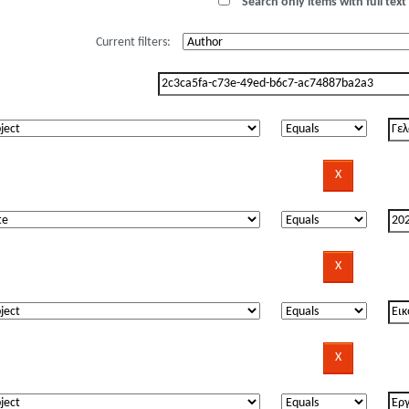
Search only items with full text 
Current filters: