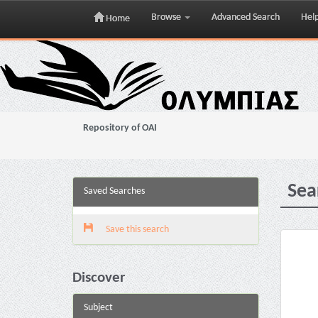
Browse
Advanced Search
Hel
Home
Skip
navigation
Repository of OAI
Sea
Saved Searches
Save this search
Discover
Subject