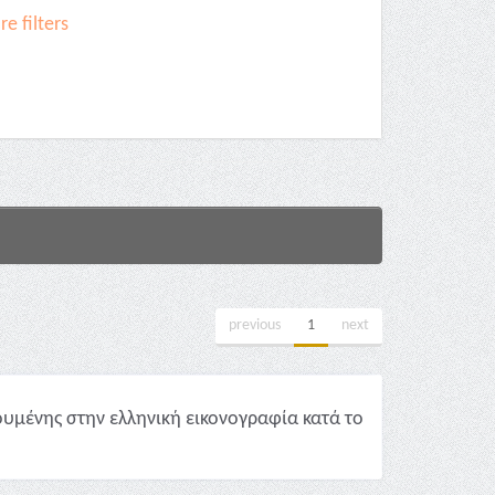
e filters
previous
1
next
υμένης στην ελληνική εικονογραφία κατά το