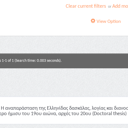
Clear current filters
Add mor
or
View Option
s 1-1 of 1 (Search time: 0.003 seconds).
Η αναπαράσταση της Ελληνίδας δασκάλας, λoγίας και διανοο
ερο ήμισυ του 19ου αιώνα, αρχές του 20ου (Doctoral thesis)