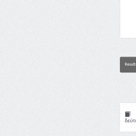
Result
δεύτ