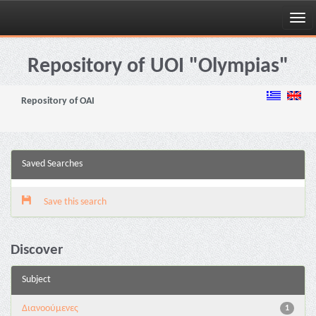
Skip
navigation
Repository of UOI "Olympias"
Repository of OAI
Saved Searches
Save this search
Discover
Subject
Διανoούμενες
1