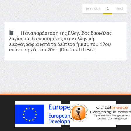
previous
1
next
Η αναπαράσταση της Ελληνίδας δασκάλας,
λoγίας και διανοουμένης στην ελληνική
εικονογραφία κατά το δεύτερο ήμισυ του 19ου
αιώνα, αρχές του 20ου (Doctoral thesis)