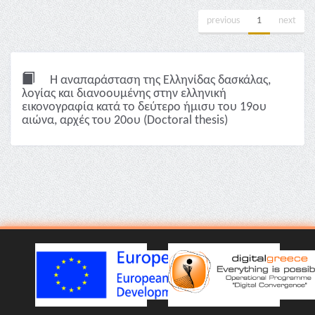
previous
1
next
Η αναπαράσταση της Ελληνίδας δασκάλας,
λoγίας και διανοουμένης στην ελληνική
εικονογραφία κατά το δεύτερο ήμισυ του 19ου
αιώνα, αρχές του 20ου (Doctoral thesis)