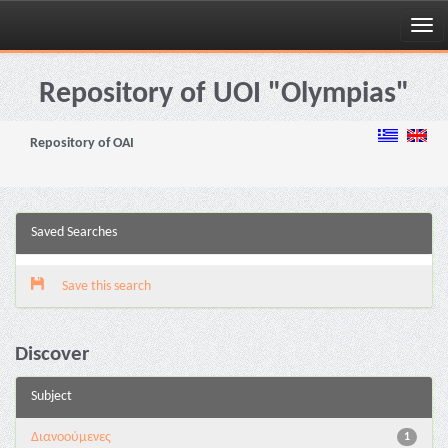
Skip
navigation
Repository of UOI "Olympias"
Repository of OAI
Saved Searches
Save this search
Discover
Subject
Διανoούμενες
1