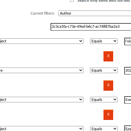
Search only items with full text 
Current filters: