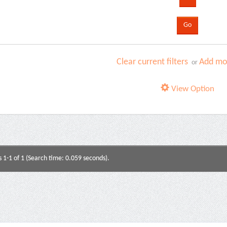
Clear current filters
Add mor
or
View Option
s 1-1 of 1 (Search time: 0.059 seconds).