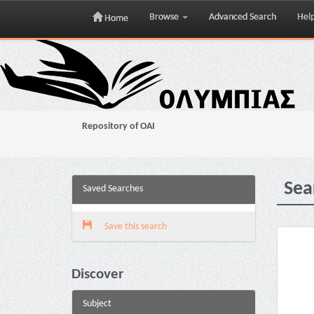
Browse
Advanced Search
Hel
Home
Skip
navigation
Repository of OAI
Sea
Saved Searches
Save this search
Discover
Subject