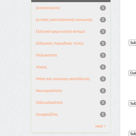
Διανoούμενες
1
Δυτικές καπιταλιστικές κοινωνίες
1
Ελληνικό φεμινιστικό κίνημα
1
Ελληνικός περιοδικός τύπος
1
Θηλυκότητα
1
Λόγιες
1
Μέση και ανώτερη εκπαίδευση
1
Νεωτερικότητα
1
Σεξουαλικότητα
1
Σουφραζέτες
1
next >