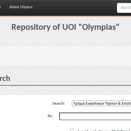
p
About DSpace
Repository of UOI "Olympias"
rch
Search:
for