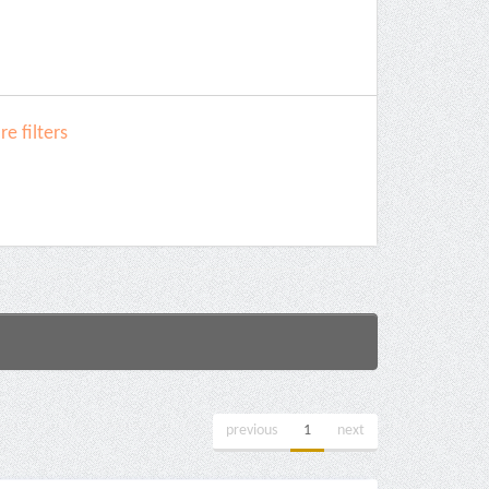
e filters
previous
1
next