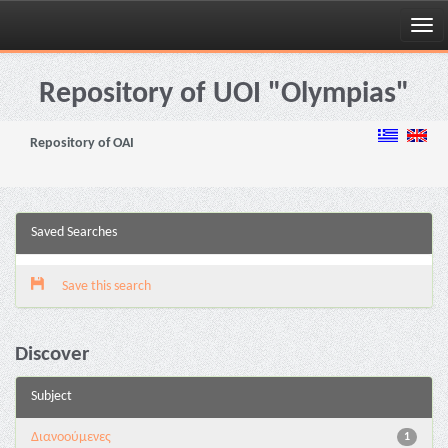
Skip
navigation
Repository of UOI "Olympias"
Repository of OAI
Saved Searches
Save this search
Discover
Subject
Διανoούμενες
1