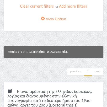
Clear current filters
Add more filters
or
View Option
Results 1-1 of 1 (Search time: 0.003 seconds).
previous
1
next
Η αναπαράσταση της Ελληνίδας δασκάλας,
λoγίας και διανοουμένης στην ελληνική
εικονογραφία κατά το δεύτερο ήμισυ του 19ου
αιώνα, αρχές του 20ου (Doctoral thesis)